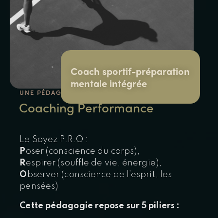
Coach sportif-préparation
mentale intégrée
UNE PÉDAGOGIE PARTICIPATIVE INNOVANTE
Coaching Performance
Le Soyez P.R.O :
P
oser (conscience du corps),
R
espirer (souffle de vie, énergie),
O
bserver (conscience de l’esprit, les
pensées)
​Cette pédagogie repose sur 5 piliers :