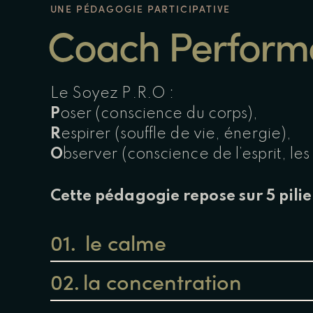
UNE PÉDAGOGIE PARTICIPATIVE
Coach Perform
Le Soyez P.R.O :
P
oser (conscience du corps),
R
espirer (souffle de vie, énergie),
O
bserver (conscience de l’esprit, le
​Cette pédagogie repose sur 5 pilie
01.
le calme
02.
la concentration