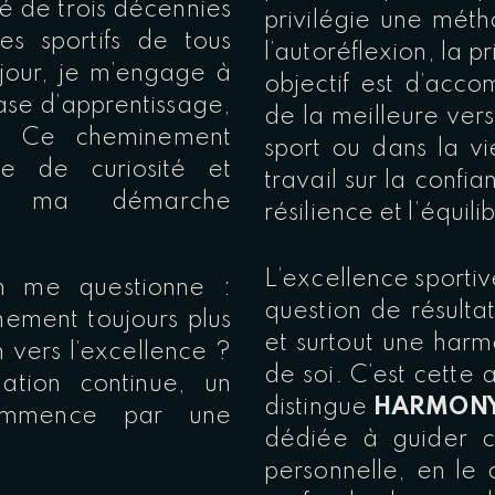
é de trois décennies
privilégie une méth
s sportifs de tous
l’autoréflexion, la 
 jour, je m’engage à
objectif est d’acc
hase d’apprentissage,
de la meilleure ver
n. Ce cheminement
sport ou dans la vi
le de curiosité et
travail sur la confi
sent ma démarche
résilience et l’équili
L’excellence sportiv
on me questionne :
question de résulta
ement toujours plus
et surtout une harm
vers l’excellence ?
de soi. C’est cette
ation continue, un
distingue
HARMONY
commence par une
dédiée à guider c
personnelle, en le