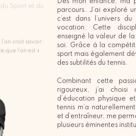
Dès mon enfance, ma p
 du Sport et du
parcours. J’ai exploré un
c’est dans l’univers du
vocation. Cette disci
enseigné la valeur de l
’on croit savoir :
soi. Grâce à la compétit
e que l’on est »
sport mais également d
des subtilités du tennis.
Combinant cette pass
rigoureux, j’ai choi
d’éducation physique e
tennis m’a naturellemen
et d’entraîneur, me perm
plusieurs éminentes insti