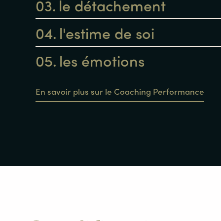
03.
le détachement
04.
l'estime de soi
05.
les émotions
En savoir plus sur le Coaching Performance