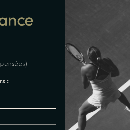
ance
s pensées)
rs :