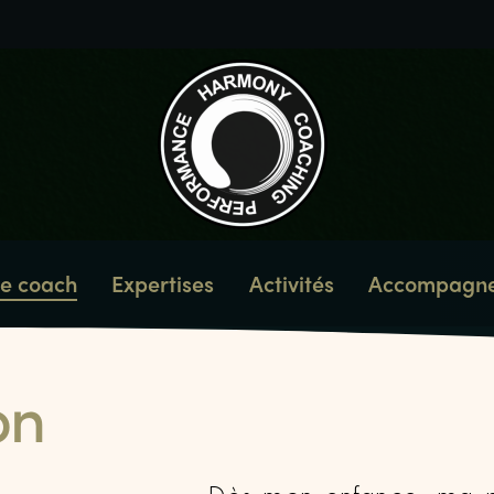
re coach
Expertises
Activités
Accompagn
on