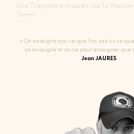
Une Trajectoire Inspirée par la Passion
Tennis
« On enseigne pas ce que l’on sait ou ce que l
on enseigne et on ne peut enseigner que c
Jean JAURES