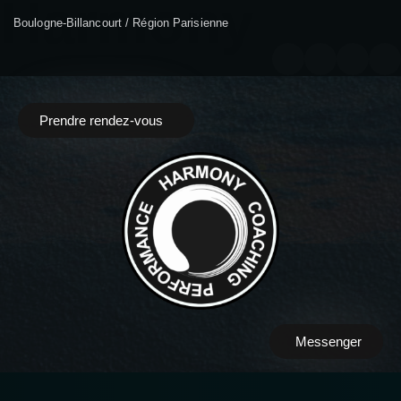
H
a
r
m
o
n
y
Boulogne-Billancourt / Région Parisienne
Prendre rendez-vous
Messenger