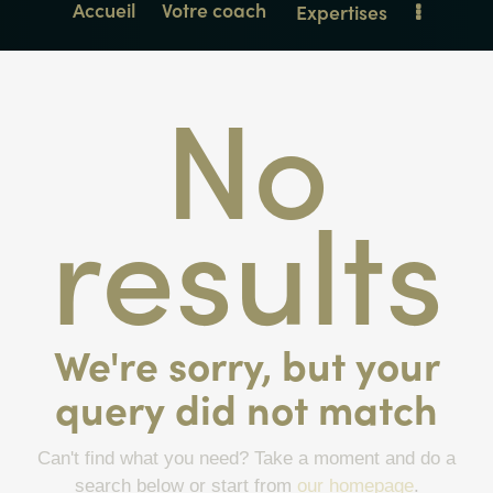
Accueil
Votre coach
Expertises
No
results
We're sorry, but your
query did not match
Can't find what you need? Take a moment and do a
search below or start from
our homepage
.