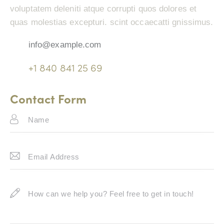
voluptatem deleniti atque corrupti quos dolores et
quas molestias excepturi. scint occaecatti gnissimus.
info@example.com
E-
+1 840 841 25 69
m
Ph
ail:
on
Contact Form
e: