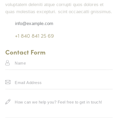
voluptatem deleniti atque corrupti quos dolores et
quas molestias excepturi. scint occaecatti gnissimus.
info@example.com
E-
+1 840 841 25 69
m
Ph
ail:
on
Contact Form
e: