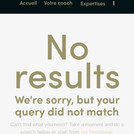
Accueil
Votre coach
Expertises
No
results
We're sorry, but your
query did not match
Can't find what you need? Take a moment and do a
search below or start from
our homepage
.