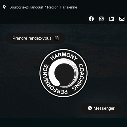
H
a
r
m
o
n
y
Boulogne-Billancourt / Région Parisienne
Prendre rendez-vous
Messenger