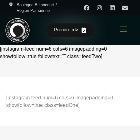
Boulogne-Billancourt /
Région Parisienne
Prendre rdv
[instagram-feed num=6 cols=6 imagepadding=0
showfollow=true followtext="" class=feedTwo]
[instagram-feed num=6 cols=6 imagepadding=0
showfollow=true class=feedOne]