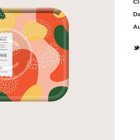
Cl
Da
Au