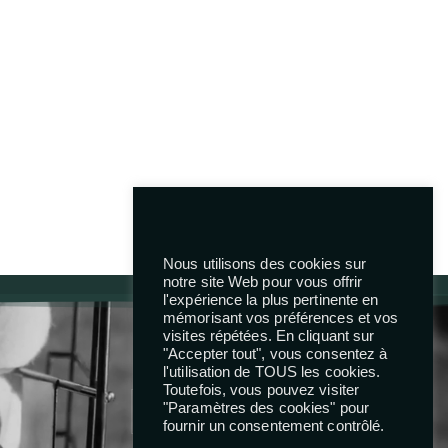
Next Project
Nous utilisons des cookies sur
notre site Web pour vous offrir
l'expérience la plus pertinente en
mémorisant vos préférences et vos
visites répétées. En cliquant sur
Reseaux
"Accepter tout", vous consentez à
l'utilisation de TOUS les cookies.
Toutefois, vous pouvez visiter
"Paramètres des cookies" pour
fournir un consentement contrôlé.