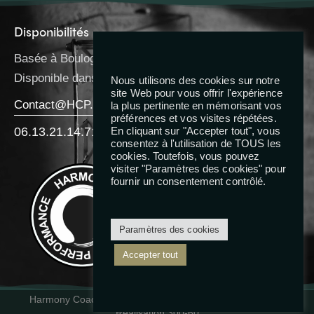
Disponibilités
Basée à Boulogne-Billancourt
Disponible dans toute l’IDF
Nous utilisons des cookies sur notre
site Web pour vous offrir l'expérience
Contact@HCP.Coach
la plus pertinente en mémorisant vos
préférences et vos visites répétées.
06.13.21.14.71
En cliquant sur "Accepter tout", vous
consentez à l'utilisation de TOUS les
cookies. Toutefois, vous pouvez
Reseaux
visiter "Paramètres des cookies" pour
fournir un consentement contrôlé.
Paramètres des cookies
Accepter tout
Harmony Coaching Performance
—
Mentions Légales
—
Réalisation
300-60