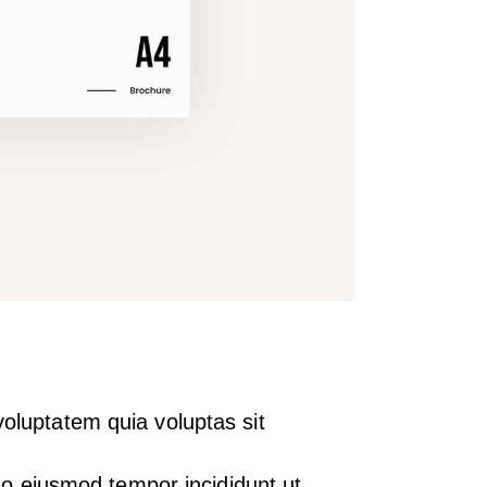
oluptatem quia voluptas sit
 do eiusmod tempor incididunt ut