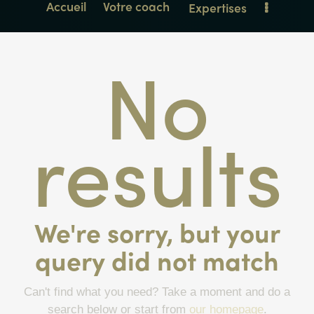
Accueil
Votre coach
Expertises
No
results
We're sorry, but your
query did not match
Can't find what you need? Take a moment and do a
search below or start from
our homepage
.