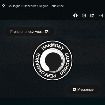
H
a
r
m
o
n
y
Boulogne-Billancourt / Région Parisienne
Prendre rendez-vous
Messenger