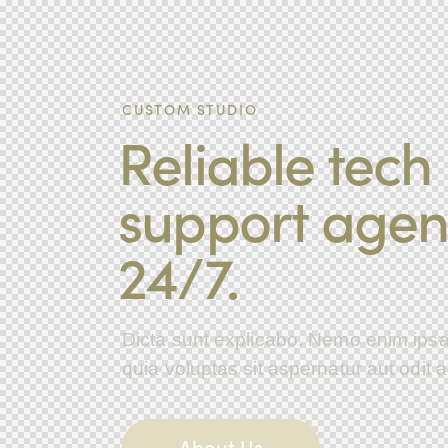
CUSTOM STUDIO
Reliable tech
support agen
24/7.
Dicta sunt explicabo. Nemo enim ips
quia voluptas sit aspernatur aut odit a
About Us