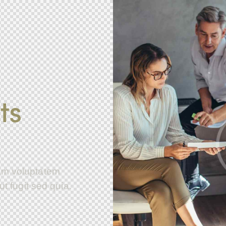
ts
am voluptatem
ut fugit sed quia.