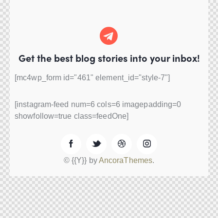
Get the best blog stories
into your inbox!
[mc4wp_form id="461" element_id="style-7"]
[instagram-feed num=6 cols=6 imagepadding=0
showfollow=true class=feedOne]
© {{Y}} by
AncoraThemes
.