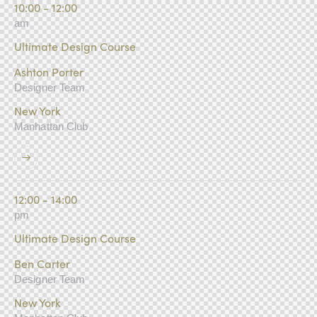
10:00 - 12:00
am
Ultimate Design Course
Ashton Porter
Designer Team
New York
Manhattan Club
12:00 - 14:00
pm
Ultimate Design Course
Ben Carter
Designer Team
New York