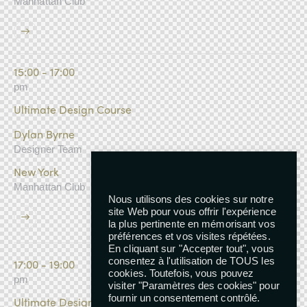
Manhattan Club
15:00 - 17:00
pm
Ultimate Design Course
Dylan Byrne
Designer Team
New York
Manhattan Club
Nous utilisons des cookies sur notre
site Web pour vous offrir l'expérience
la plus pertinente en mémorisant vos
préférences et vos visites répétées.
En cliquant sur "Accepter tout", vous
consentez à l'utilisation de TOUS les
17:00 - 19:00
cookies. Toutefois, vous pouvez
pm
visiter "Paramètres des cookies" pour
fournir un consentement contrôlé.
Ultimate Design Course