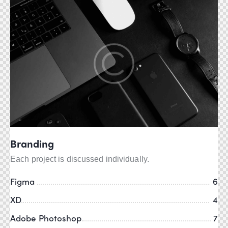
Branding
Each project is discussed individually.
Figma
6
XD
4
Adobe Photoshop
7